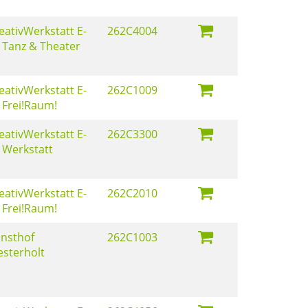
eativWerkstatt E-
262C4004
 Tanz & Theater
eativWerkstatt E-
262C1009
 Frei!Raum!
eativWerkstatt E-
262C3300
 Werkstatt
eativWerkstatt E-
262C2010
 Frei!Raum!
nsthof
262C1003
sterholt