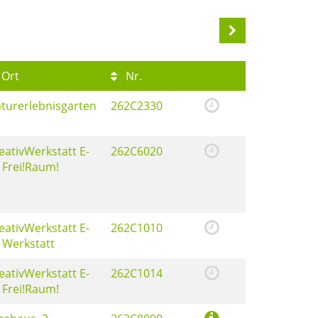
Ort
Nr.
turerlebnisgarten
262C2330
eativWerkstatt E-
262C6020
 Frei!Raum!
eativWerkstatt E-
262C1010
 Werkstatt
eativWerkstatt E-
262C1014
 Frei!Raum!