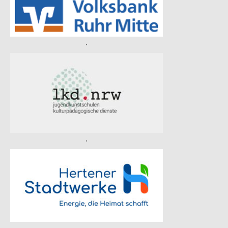
.
.
.