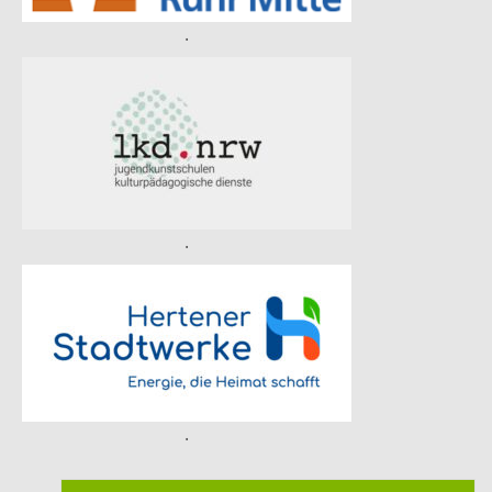
.
.
.