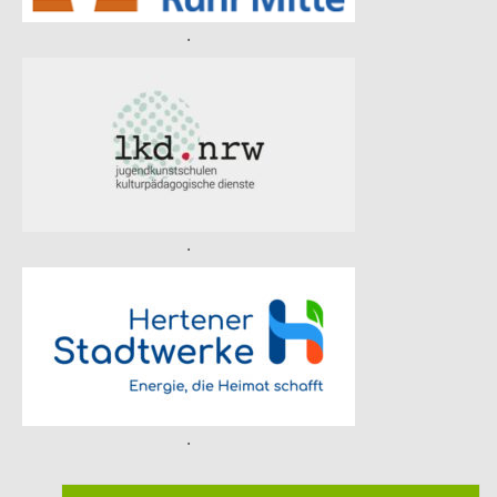
.
.
.