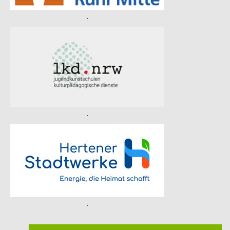
.
.
.