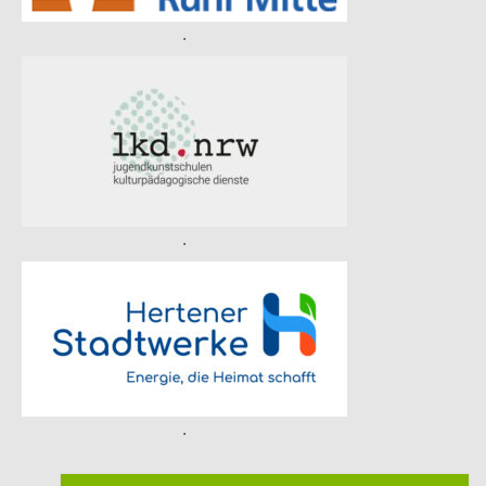
.
.
.