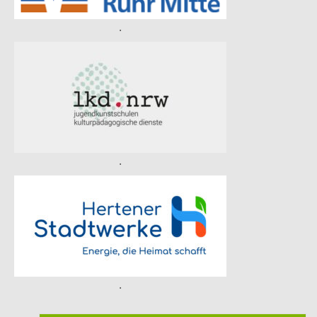
.
.
.