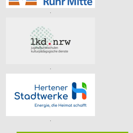
.
.
.