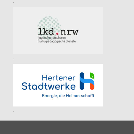
.
.
.