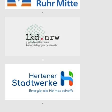
.
.
.