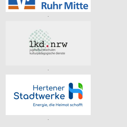
.
.
.