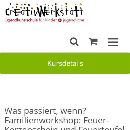
Toggle
navigat
Kursdetails
Was passiert, wenn?
Familienworkshop: Feuer-
Kerzenschein und Feuerteufel